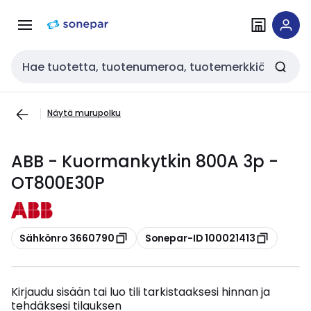
Siirry
Siirry
navigointiin
sisältöön
Haku
Näytä murupolku
ABB - Kuormankytkin 800A 3p -
OT800E30P
Kopioi
Kopioi
Sähkönro 3660790
Sonepar-ID 100021413
Kirjaudu sisään tai luo tili tarkistaaksesi hinnan ja
tehdäksesi tilauksen