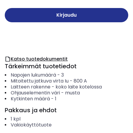
Kirjaudu
Katso tuotedokumentit
Tärkeimmät tuotetiedot
Napojen lukumäärä
-
3
Mitoitettu jatkuva virta Iu
-
800
A
Laitteen rakenne
-
koko laite kotelossa
Ohjauselementin väri
-
musta
Kytkinten määrä
-
1
Pakkaus ja ehdot
1
kpl
Vakiokäyttötuote