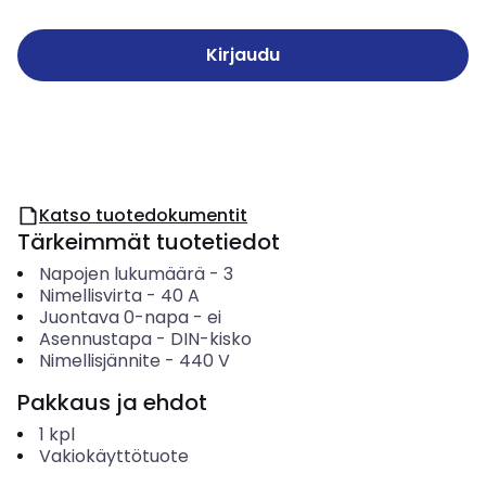
Kirjaudu
Katso tuotedokumentit
Tärkeimmät tuotetiedot
Napojen lukumäärä
-
3
Nimellisvirta
-
40
A
Juontava 0-napa
-
ei
Asennustapa
-
DIN-kisko
Nimellisjännite
-
440
V
Pakkaus ja ehdot
1
kpl
Vakiokäyttötuote