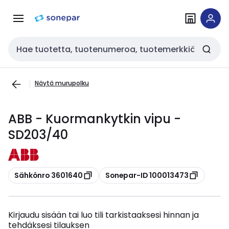
Siirry
Siirry
navigointiin
sisältöön
Haku
Näytä murupolku
ABB - Kuormankytkin vipu -
SD203/40
Kopioi
Kopioi
Sähkönro 3601640
Sonepar-ID 100013473
Kirjaudu sisään tai luo tili tarkistaaksesi hinnan ja
tehdäksesi tilauksen