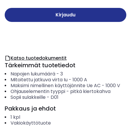
Kirjaudu
Katso tuotedokumentit
Tärkeimmät tuotetiedot
Napojen lukumäärä
-
3
Mitoitettu jatkuva virta Iu
-
1000
A
Maksimi nimellinen käyttöjännite Ue AC
-
1000
V
Ohjauselementin tyyppi
-
pitkä kiertokahva
Sopii sulakkeille
-
D01
Pakkaus ja ehdot
1
kpl
Vakiokäyttötuote