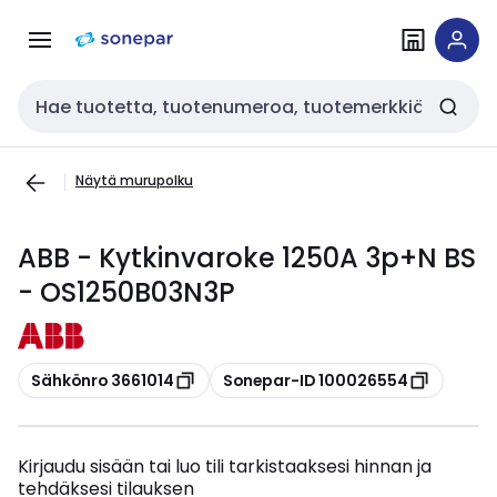
Siirry
Siirry
navigointiin
sisältöön
Haku
Näytä murupolku
ABB - Kytkinvaroke 1250A 3p+N BS
- OS1250B03N3P
Kopioi
Kopioi
Sähkönro 3661014
Sonepar-ID 100026554
Kirjaudu sisään tai luo tili tarkistaaksesi hinnan ja
tehdäksesi tilauksen