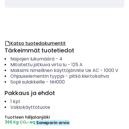
Katso tuotedokumentit
Tärkeimmät tuotetiedot
Napojen lukumäärä
-
4
Mitoitettu jatkuva virta Iu
-
125
A
Maksimi nimellinen käyttöjännite Ue AC
-
1000
V
Ohjauselementin tyyppi
-
pitkä kiertokahva
Sopii sulakkeille
-
NH000
Pakkaus ja ehdot
1
kpl
Vakiokäyttötuote
Tuotteen hiilijalanjälki
366 Kg CO₂-eq
Soneparin arvio