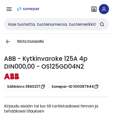
Siirry
Siirry
navigointiin
sisältöön
Haku
Näytä murupolku
ABB - Kytkinvaroke 125A 4p
DIN000,00 - OS125GD04N2
Kopioi
Kopioi
Sähkönro 3660217
Sonepar-ID 100087944
Kirjaudu sisään tai luo tili tarkistaaksesi hinnan ja
tehdäksesi tilauksen