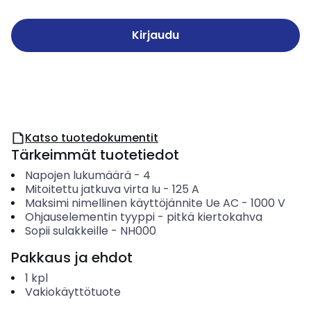
Kirjaudu
Katso tuotedokumentit
Tärkeimmät tuotetiedot
Napojen lukumäärä
-
4
Mitoitettu jatkuva virta Iu
-
125
A
Maksimi nimellinen käyttöjännite Ue AC
-
1000
V
Ohjauselementin tyyppi
-
pitkä kiertokahva
Sopii sulakkeille
-
NH000
Pakkaus ja ehdot
1
kpl
Vakiokäyttötuote