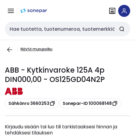
Siirry
Siirry
navigointiin
sisältöön
Haku
Näytä murupolku
ABB - Kytkinvaroke 125A 4p
DIN000,00 - OS125GD04N2P
Kopioi
Kopioi
Sähkönro 3660253
Sonepar-ID 100068148
Kirjaudu sisään tai luo tili tarkistaaksesi hinnan ja
tehdäksesi tilauksen