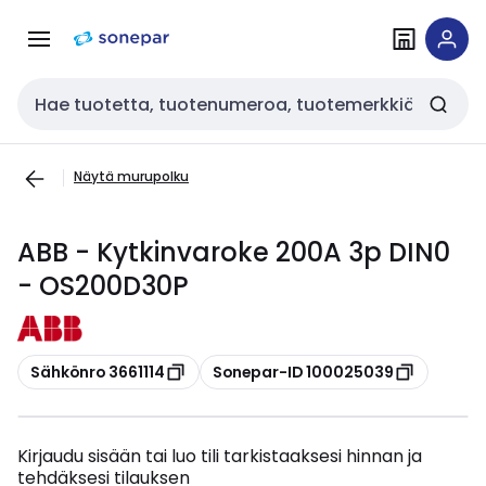
Siirry
Siirry
navigointiin
sisältöön
Haku
Näytä murupolku
ABB - Kytkinvaroke 200A 3p DIN0
- OS200D30P
Kopioi
Kopioi
Sähkönro 3661114
Sonepar-ID 100025039
Kirjaudu sisään tai luo tili tarkistaaksesi hinnan ja
tehdäksesi tilauksen