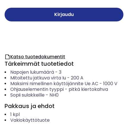
Kirjaudu
Katso tuotedokumentit
Tärkeimmät tuotetiedot
Napojen lukumäärä
-
3
Mitoitettu jatkuva virta Iu
-
200
A
Maksimi nimellinen käyttöjännite Ue AC
-
1000
V
Ohjauselementin tyyppi
-
pitkä kiertokahva
Sopii sulakkeille
-
NH0
Pakkaus ja ehdot
1
kpl
Vakiokäyttötuote