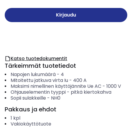
Kirjaudu
Katso tuotedokumentit
Tärkeimmät tuotetiedot
Napojen lukumäärä
-
4
Mitoitettu jatkuva virta Iu
-
400
A
Maksimi nimellinen käyttöjännite Ue AC
-
1000
V
Ohjauselementin tyyppi
-
pitkä kiertokahva
Sopii sulakkeille
-
NH0
Pakkaus ja ehdot
1
kpl
Vakiokäyttötuote