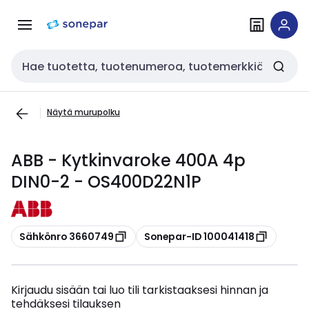
Siirry
Siirry
navigointiin
sisältöön
Haku
Näytä murupolku
ABB - Kytkinvaroke 400A 4p
DIN0-2 - OS400D22N1P
Kopioi
Kopioi
Sähkönro 3660749
Sonepar-ID 100041418
Kirjaudu sisään tai luo tili tarkistaaksesi hinnan ja
tehdäksesi tilauksen