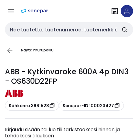
Siirry
Siirry
navigointiin
sisältöön
Haku
Näytä murupolku
ABB - Kytkinvaroke 600A 4p DIN3
- OS630D22FP
Kopioi
Kopioi
Sähkönro 3661528
Sonepar-ID 100023427
Kirjaudu sisään tai luo tili tarkistaaksesi hinnan ja
tehdäksesi tilauksen