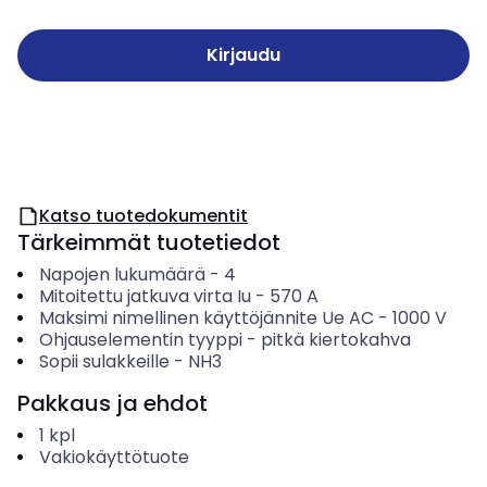
Kirjaudu
Katso tuotedokumentit
Tärkeimmät tuotetiedot
Napojen lukumäärä
-
4
Mitoitettu jatkuva virta Iu
-
570
A
Maksimi nimellinen käyttöjännite Ue AC
-
1000
V
Ohjauselementin tyyppi
-
pitkä kiertokahva
Sopii sulakkeille
-
NH3
Pakkaus ja ehdot
1
kpl
Vakiokäyttötuote