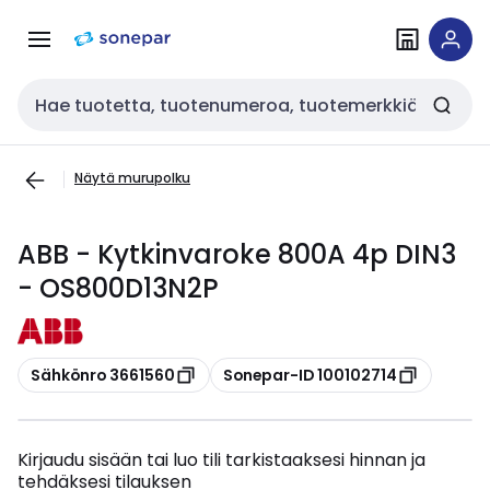
Siirry
Siirry
navigointiin
sisältöön
Haku
Näytä murupolku
ABB - Kytkinvaroke 800A 4p DIN3
- OS800D13N2P
Kopioi
Kopioi
Sähkönro 3661560
Sonepar-ID 100102714
Kirjaudu sisään tai luo tili tarkistaaksesi hinnan ja
tehdäksesi tilauksen