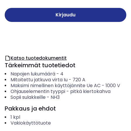
Kirjaudu
Katso tuotedokumentit
Tärkeimmät tuotetiedot
Napojen lukumäärä
-
4
Mitoitettu jatkuva virta Iu
-
720
A
Maksimi nimellinen käyttöjännite Ue AC
-
1000
V
Ohjauselementin tyyppi
-
pitkä kiertokahva
Sopii sulakkeille
-
NH3
Pakkaus ja ehdot
1
kpl
Vakiokäyttötuote