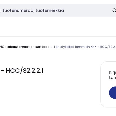
NX -taloautomaatio-tuotteet
Lähtöyksikkö lämmitin KNX - HCC/S2.2.
- HCC/S2.2.2.1
Kir
teh