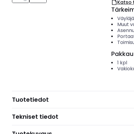
Katso 
Tärkei
Väyläj
Muut v
Asenn
Portaa
Toimis
Pakkau
1
kpl
Vakiok
Tuotetiedot
Tekniset tiedot
Tuotekuvaus