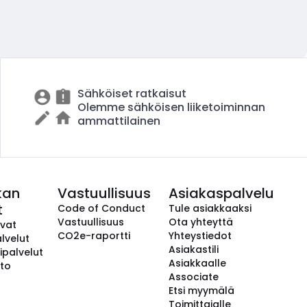
Sähköiset ratkaisut
Olemme sähköisen liiketoiminnan
ammattilainen
kan
Vastuullisuus
Asiakaspalvelu
t
Code of Conduct
Tule asiakkaaksi
Vastuullisuus
Ota yhteyttä
avat
CO2e-raportti
Yhteystiedot
lvelut
Asiakastili
ipalvelut
Asiakkaalle
to
Associate
Etsi myymälä
Toimittajalle