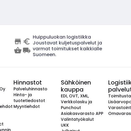
Huippuluokan logistiikka
Joustavat kuljetuspalvelut ja
varmat toimitukset kaikkialle
Suomeen.
Hinnastot
Sähköinen
Logistii
kauppa
palvelu
 Oy
Palveluhinnasto
Hinta- ja
EDI, OVT, XML,
Toimitust
tuotetiedostot
Verkkolasku ja
Lisäarvopa
aehdot
Myyntiehdot
Punchout
Varastoint
Asiakasvarasto APP
Omavaras
Valintatyökalut
ct
UKK
ynnin