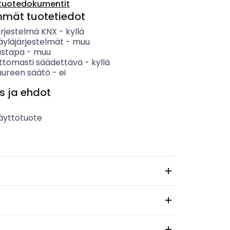
tuotedokumentit
mmät tuotetiedot
ärjestelmä KNX
-
kyllä
äyläjärjestelmät
-
muu
ustapa
-
muu
ttomasti säädettävä
-
kyllä
uureen säätö
-
ei
s ja ehdot
äyttötuote