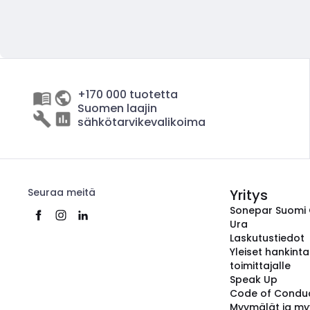
+170 000 tuotetta
Suomen laajin
sähkötarvikevalikoima
Seuraa meitä
Yritys
Sonepar Suomi
Ura
Laskutustiedot
Yleiset hankint
toimittajalle
Speak Up
Code of Condu
Myymälät ja my