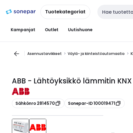
Siirry
Siirry
navigointiin
sisältöön
Tuotekategoriat
Haku
Kampanjat
Outlet
Uutishuone
Asennustarvikkeet
Väylä- ja kiinteistöautomaatio
K
ABB - Lähtöyksikkö lämmitin KNX 
Kopioi
Kopioi
Sähkönro 2814570
Sonepar-ID 100019471