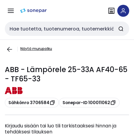
Siirry
Siirry
navigointiin
sisältöön
Haku
Näytä murupolku
ABB - Lämpörele 25-33A AF40-65
- TF65-33
Kopioi
Kopioi
Sähkönro 3706584
Sonepar-ID 100011062
Kirjaudu sisään tai luo tili tarkistaaksesi hinnan ja
tehdäksesi tilauksen