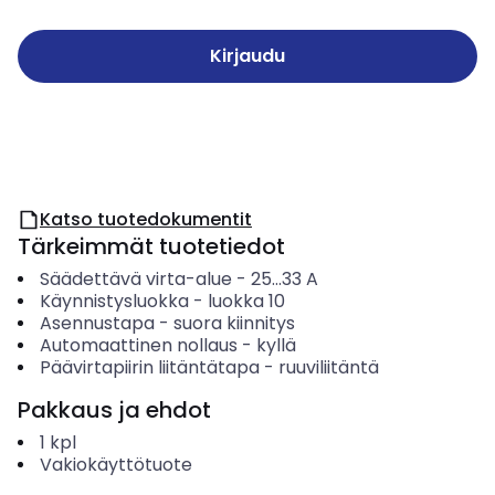
Kirjaudu
Katso tuotedokumentit
Tärkeimmät tuotetiedot
Säädettävä virta-alue
-
25...33
A
Käynnistysluokka
-
luokka 10
Asennustapa
-
suora kiinnitys
Automaattinen nollaus
-
kyllä
Päävirtapiirin liitäntätapa
-
ruuviliitäntä
Pakkaus ja ehdot
1
kpl
Vakiokäyttötuote