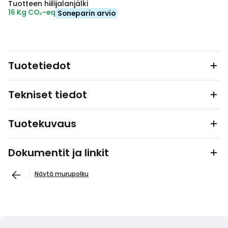
Tuotteen hiilijalanjälki
16 Kg CO₂-eq
Soneparin arvio
Tuotetiedot
Tekniset tiedot
Tuotekuvaus
Dokumentit ja linkit
Näytä murupolku