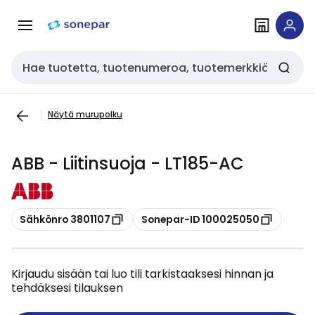
Siirry
Siirry
navigointiin
sisältöön
Haku
Näytä murupolku
ABB - Liitinsuoja - LT185-AC
Kopioi
Kopioi
Sähkönro 3801107
Sonepar-ID 100025050
Kirjaudu sisään tai luo tili tarkistaaksesi hinnan ja
tehdäksesi tilauksen