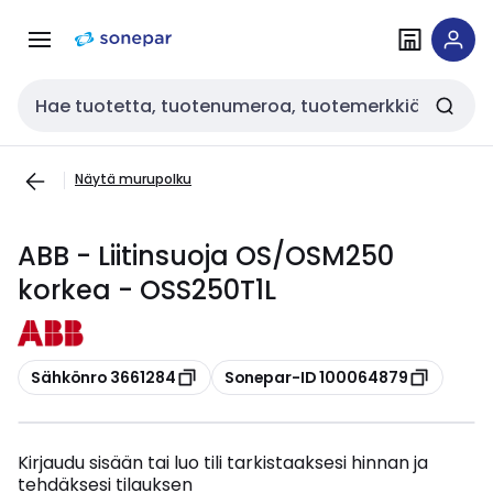
Siirry
Siirry
navigointiin
sisältöön
Haku
Näytä murupolku
ABB - Liitinsuoja OS/OSM250
korkea - OSS250T1L
Kopioi
Kopioi
Sähkönro 3661284
Sonepar-ID 100064879
Kirjaudu sisään tai luo tili tarkistaaksesi hinnan ja
tehdäksesi tilauksen