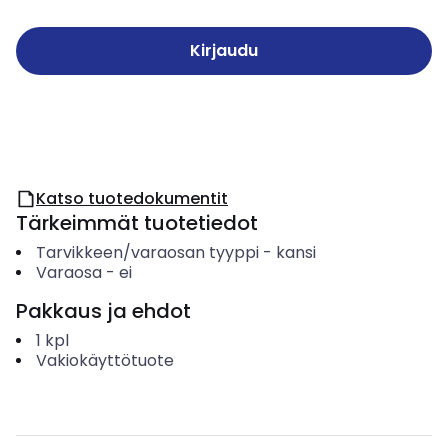
Kirjaudu
Katso tuotedokumentit
Tärkeimmät tuotetiedot
Tarvikkeen/varaosan tyyppi
-
kansi
Varaosa
-
ei
Pakkaus ja ehdot
1
kpl
Vakiokäyttötuote