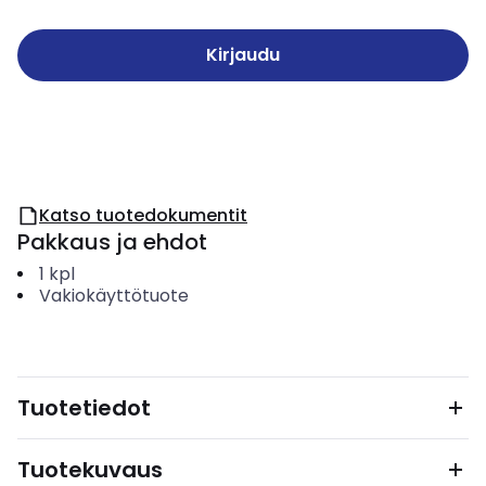
Kirjaudu
Katso tuotedokumentit
Pakkaus ja ehdot
1
kpl
Vakiokäyttötuote
Tuotetiedot
Tuotekuvaus