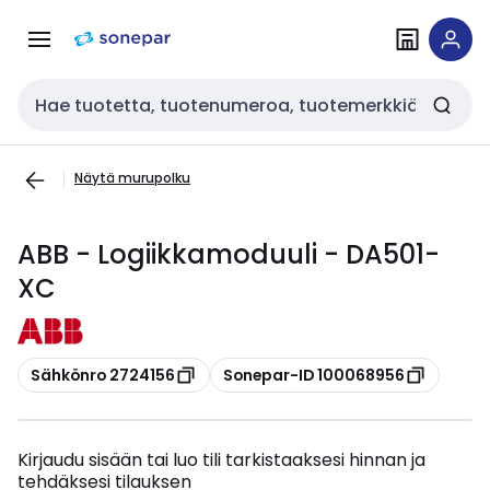
Siirry
Siirry
navigointiin
sisältöön
Haku
Näytä murupolku
ABB - Logiikkamoduuli - DA501-
XC
Kopioi
Kopioi
Sähkönro 2724156
Sonepar-ID 100068956
Kirjaudu sisään tai luo tili tarkistaaksesi hinnan ja
tehdäksesi tilauksen