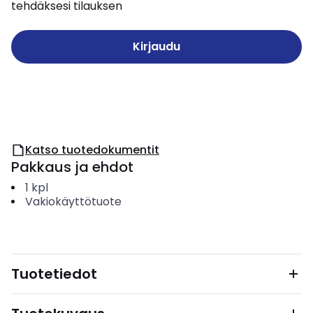
tehdäksesi tilauksen
Kirjaudu
Katso tuotedokumentit
Pakkaus ja ehdot
1
kpl
Vakiokäyttötuote
Tuotetiedot