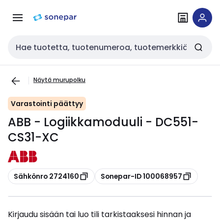
Siirry
Siirry
navigointiin
sisältöön
Haku
Näytä murupolku
Varastointi päättyy
ABB - Logiikkamoduuli - DC551-
CS31-XC
Kopioi
Kopioi
Sähkönro 2724160
Sonepar-ID 100068957
Kirjaudu sisään tai luo tili tarkistaaksesi hinnan ja