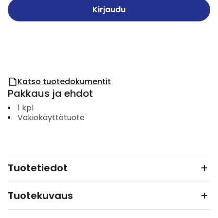
Kirjaudu
Katso tuotedokumentit
Pakkaus ja ehdot
1
kpl
Vakiokäyttötuote
Tuotetiedot
Tuotekuvaus