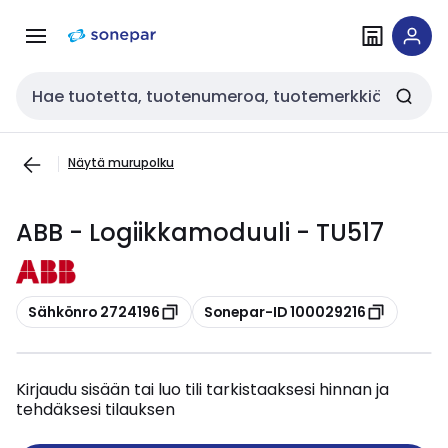
Siirry
Siirry
navigointiin
sisältöön
Haku
Näytä murupolku
ABB - Logiikkamoduuli - TU517
Kopioi
Kopioi
Sähkönro 2724196
Sonepar-ID 100029216
Kirjaudu sisään tai luo tili tarkistaaksesi hinnan ja
tehdäksesi tilauksen