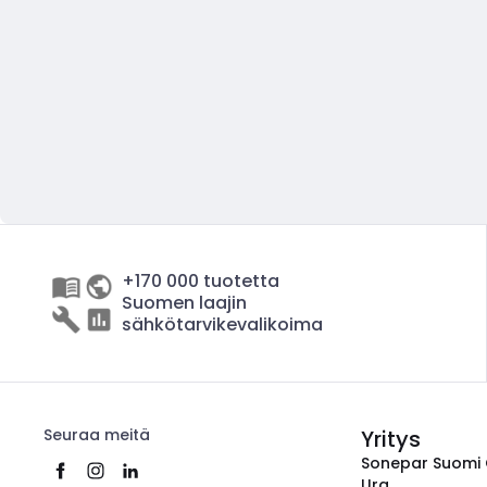
+170 000 tuotetta
Suomen laajin
sähkötarvikevalikoima
Seuraa meitä
Yritys
Sonepar Suomi
Ura