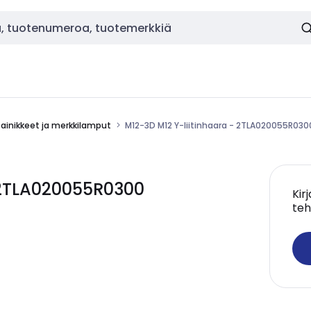
painikkeet ja merkkilamput
M12-3D M12 Y-liitinhaara - 2TLA020055R030
- 2TLA020055R0300
Kir
teh