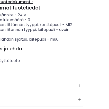
tuotedokumentit
mmät tuotetiedot
sjännite
-
24
V
n lukumäärä
-
0
en liittännän tyyppi, kenttäpuoli
-
M12
en liitännän tyyppi, laitepuoli
-
avoin
ä
lähdön sijoitus, laitepuoli
-
muu
s ja ehdot
äyttötuote