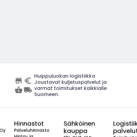
Huippuluokan logistiikka
Joustavat kuljetuspalvelut ja
varmat toimitukset kaikkialle
Suomeen.
Hinnastot
Sähköinen
Logistii
kauppa
palvelu
 Oy
Palveluhinnasto
Hinta- ja