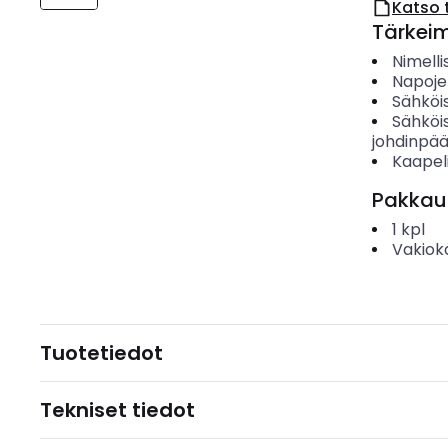
Katso 
Tärkei
Nimelli
Napoje
Sähköis
Sähköis
johdinpä
Kaapeli
Pakkau
1
kpl
Vakiok
Tuotetiedot
Tekniset tiedot