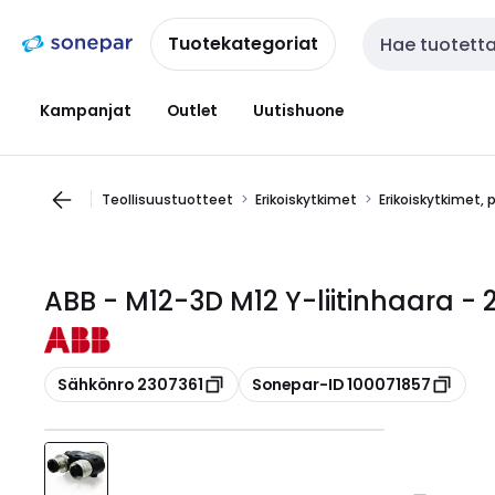
Siirry
Siirry
navigointiin
sisältöön
Tuotekategoriat
Haku
Kampanjat
Outlet
Uutishuone
Teollisuustuotteet
Erikoiskytkimet
Erikoiskytkimet, 
ABB - M12-3D M12 Y-liitinhaara 
Kopioi
Kopioi
Sähkönro 2307361
Sonepar-ID 100071857