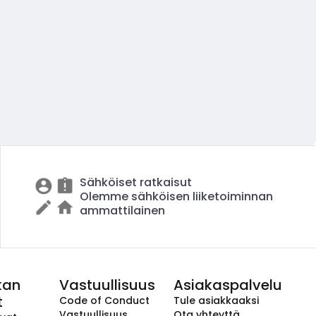
Sähköiset ratkaisut
Olemme sähköisen liiketoiminnan
ammattilainen
kan
Vastuullisuus
Asiakaspalvelu
t
Code of Conduct
Tule asiakkaaksi
Vastuullisuus
Ota yhteyttä