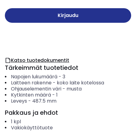
Kirjaudu
Katso tuotedokumentit
Tärkeimmät tuotetiedot
Napojen lukumäärä
-
3
Laitteen rakenne
-
koko laite kotelossa
Ohjauselementin väri
-
musta
Kytkinten määrä
-
1
Leveys
-
487.5
mm
Pakkaus ja ehdot
1
kpl
Vakiokäyttötuote