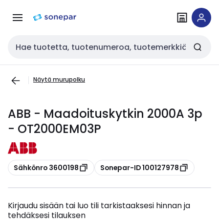
Siirry
Siirry
navigointiin
sisältöön
Haku
Näytä murupolku
ABB - Maadoituskytkin 2000A 3p
- OT2000EM03P
Kopioi
Kopioi
Sähkönro 3600198
Sonepar-ID 100127978
Kirjaudu sisään tai luo tili tarkistaaksesi hinnan ja
tehdäksesi tilauksen