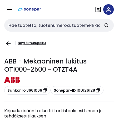
Siirry
Siirry
navigointiin
sisältöön
Haku
Näytä murupolku
ABB - Mekaaninen lukitus
OT1000-2500 - OTZT4A
Kopioi
Kopioi
Sähkönro 3661066
Sonepar-ID 100126128
Kirjaudu sisään tai luo tili tarkistaaksesi hinnan ja
tehdäksesi tilauksen