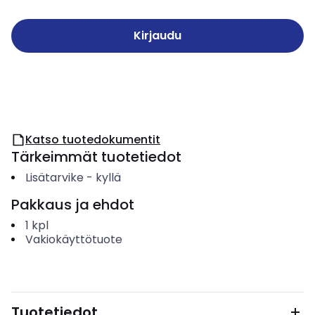
Kirjaudu
Katso tuotedokumentit
Tärkeimmät tuotetiedot
Lisätarvike
-
kyllä
Pakkaus ja ehdot
1
kpl
Vakiokäyttötuote
Tuotetiedot