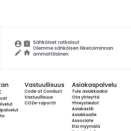
Sähköiset ratkaisut
Olemme sähköisen liiketoiminnan
ammattilainen
kan
Vastuullisuus
Asiakaspalvelu
t
Code of Conduct
Tule asiakkaaksi
Vastuullisuus
Ota yhteyttä
avat
CO2e-raportti
Yhteystiedot
lvelut
Asiakastili
ipalvelut
Asiakkaalle
to
Associate
Etsi myymälä