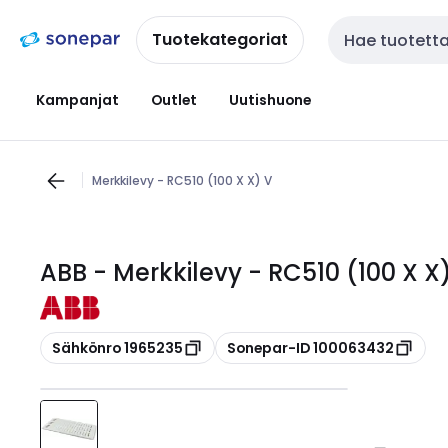
Siirry
Siirry
navigointiin
sisältöön
Tuotekategoriat
Haku
Kampanjat
Outlet
Uutishuone
Merkkilevy - RC510 (100 X X) V
ABB - Merkkilevy - RC510 (100 X X
Kopioi
Kopioi
Sähkönro 1965235
Sonepar-ID 100063432