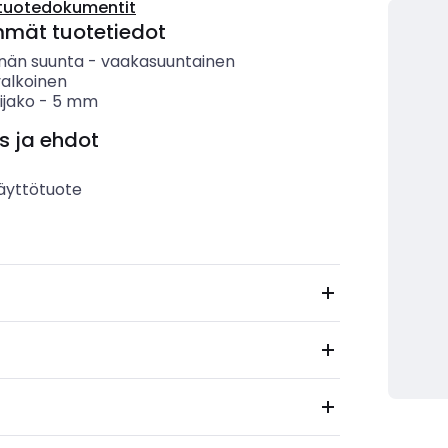
tuotedokumentit
mmät tuotetiedot
nän suunta
-
vaakasuuntainen
valkoinen
ijako
-
5
mm
s ja ehdot
äyttötuote