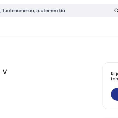
) V
Kir
teh