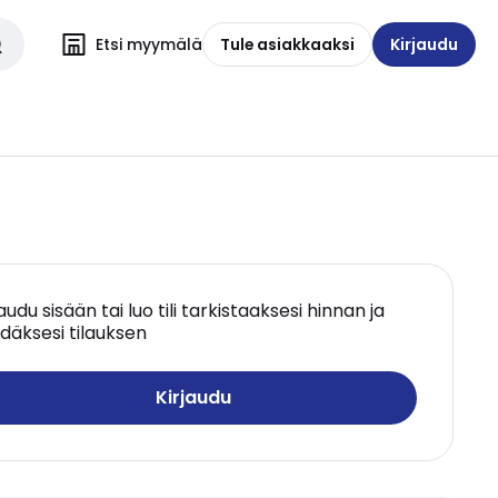
Etsi myymälä
Tule asiakkaaksi
Kirjaudu
jaudu sisään tai luo tili tarkistaaksesi hinnan ja
däksesi tilauksen
Kirjaudu