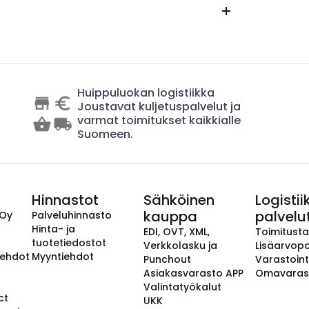
Huippuluokan logistiikka
Joustavat kuljetuspalvelut ja
varmat toimitukset kaikkialle
Suomeen.
Hinnastot
Sähköinen
Logistii
kauppa
palvelu
 Oy
Palveluhinnasto
Hinta- ja
EDI, OVT, XML,
Toimitust
tuotetiedostot
Verkkolasku ja
Lisäarvopa
aehdot
Myyntiehdot
Punchout
Varastoint
Asiakasvarasto APP
Omavaras
Valintatyökalut
ct
UKK