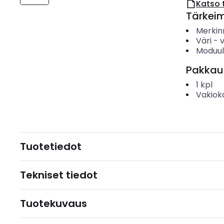
Katso 
Tärkei
Merkin
Väri
-
Moduul
Pakkau
1
kpl
Vakiok
Tuotetiedot
Tekniset tiedot
Tuotekuvaus