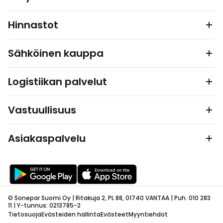
Hinnastot
Sähköinen kauppa
Logistiikan palvelut
Vastuullisuus
Asiakaspalvelu
© Sonepar Suomi Oy | Ritakuja 2, PL 88, 01740 VANTAA | Puh. 010 283
11 | Y-tunnus: 0213785-2
Tietosuoja
Evästeiden hallinta
Evästeet
Myyntiehdot