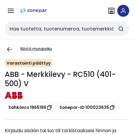
Siirry
Siirry
navigointiin
sisältöön
Haku
Näytä murupolku
Varastointi päättyy
ABB - Merkkilevy - RC510 (401-
500) V
Kopioi
Kopioi
Sähkönro 1965196
Sonepar-ID 100023635
Kirjaudu sisään tai luo tili tarkistaaksesi hinnan ja