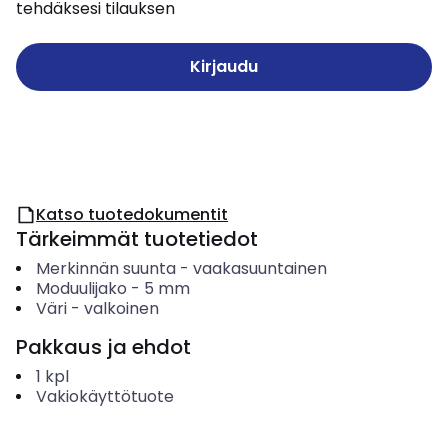
tehdäksesi tilauksen
Kirjaudu
Katso tuotedokumentit
Tärkeimmät tuotetiedot
Merkinnän suunta
-
vaakasuuntainen
Moduulijako
-
5
mm
Väri
-
valkoinen
Pakkaus ja ehdot
1
kpl
Vakiokäyttötuote