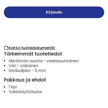
Kirjaudu
Katso tuotedokumentit
Tärkeimmät tuotetiedot
Merkinnän suunta
-
vaakasuuntainen
Väri
-
valkoinen
Moduulijako
-
5
mm
Pakkaus ja ehdot
1
kpl
Vakiokäyttötuote