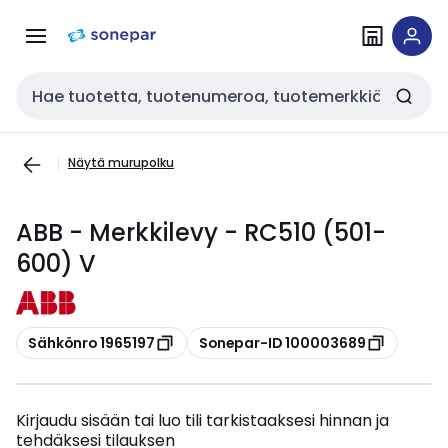
Siirry
Siirry
navigointiin
sisältöön
Haku
Näytä murupolku
ABB - Merkkilevy - RC510 (501-
600) V
Kopioi
Kopioi
Sähkönro 1965197
Sonepar-ID 100003689
Kirjaudu sisään tai luo tili tarkistaaksesi hinnan ja
tehdäksesi tilauksen