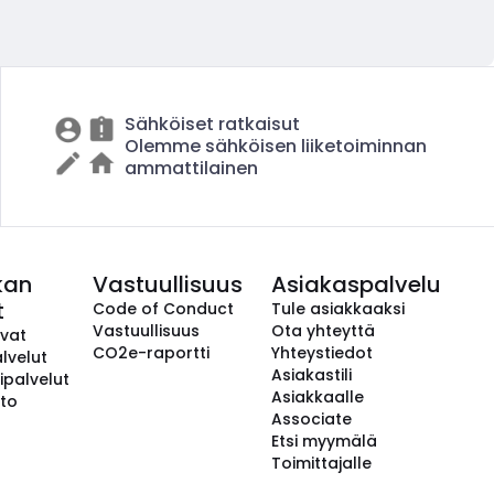
Sähköiset ratkaisut
Olemme sähköisen liiketoiminnan
ammattilainen
kan
Vastuullisuus
Asiakaspalvelu
t
Code of Conduct
Tule asiakkaaksi
Vastuullisuus
Ota yhteyttä
avat
CO2e-raportti
Yhteystiedot
lvelut
Asiakastili
ipalvelut
Asiakkaalle
to
Associate
Etsi myymälä
Toimittajalle