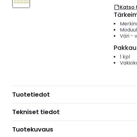
Katso 
Tärkei
Merkin
Moduul
Väri
-
Pakkau
1
kpl
Vakiok
Tuotetiedot
Tekniset tiedot
Tuotekuvaus