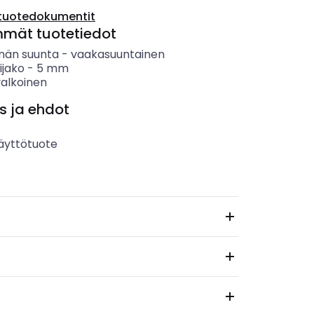
tuotedokumentit
mmät tuotetiedot
nän suunta
-
vaakasuuntainen
ijako
-
5
mm
valkoinen
s ja ehdot
äyttötuote