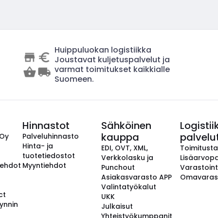
Huippuluokan logistiikka
Joustavat kuljetuspalvelut ja
varmat toimitukset kaikkialle
Suomeen.
Hinnastot
Sähköinen
Logistii
kauppa
palvelu
 Oy
Palveluhinnasto
Hinta- ja
EDI, OVT, XML,
Toimitust
tuotetiedostot
Verkkolasku ja
Lisäarvopa
aehdot
Myyntiehdot
Punchout
Varastoint
Asiakasvarasto APP
Omavaras
Valintatyökalut
ct
UKK
ynnin
Julkaisut
Yhteistyökumppanit