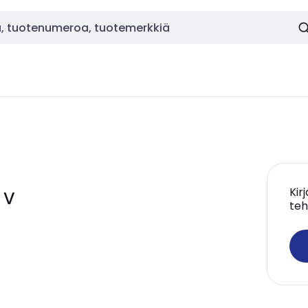
Kir
 V
teh