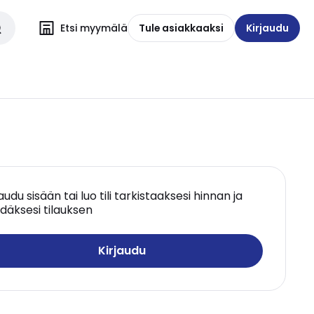
Etsi myymälä
Tule asiakkaaksi
Kirjaudu
jaudu sisään tai luo tili tarkistaaksesi hinnan ja
däksesi tilauksen
Kirjaudu