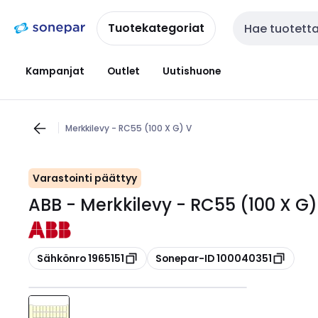
Siirry
Siirry
navigointiin
sisältöön
Tuotekategoriat
Haku
Kampanjat
Outlet
Uutishuone
Merkkilevy - RC55 (100 X G) V
Varastointi päättyy
ABB - Merkkilevy - RC55 (100 X G)
Kopioi
Kopioi
Sähkönro 1965151
Sonepar-ID 100040351