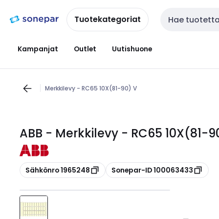
Siirry
Siirry
navigointiin
sisältöön
Tuotekategoriat
Haku
Kampanjat
Outlet
Uutishuone
Merkkilevy - RC65 10X(81-90) V
ABB - Merkkilevy - RC65 10X(81-9
Kopioi
Kopioi
Sähkönro 1965248
Sonepar-ID 100063433