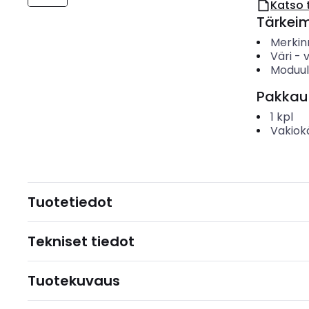
Katso 
Tärkei
Merkin
Väri
-
Moduul
Pakkau
1
kpl
Vakiok
Tuotetiedot
Tekniset tiedot
Tuotekuvaus