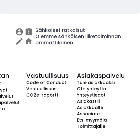
Sähköiset ratkaisut
Olemme sähköisen liiketoiminnan
ammattilainen
kan
Vastuullisuus
Asiakaspalvelu
t
Code of Conduct
Tule asiakkaaksi
Vastuullisuus
Ota yhteyttä
avat
CO2e-raportti
Yhteystiedot
lvelut
Asiakastili
ipalvelut
Asiakkaalle
to
Associate
Etsi myymälä
Toimittajalle