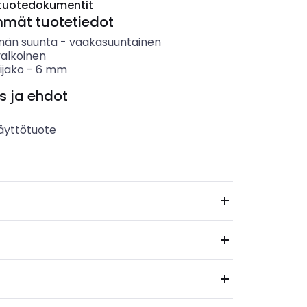
tuotedokumentit
mmät tuotetiedot
nän suunta
-
vaakasuuntainen
valkoinen
ijako
-
6
mm
s ja ehdot
äyttötuote