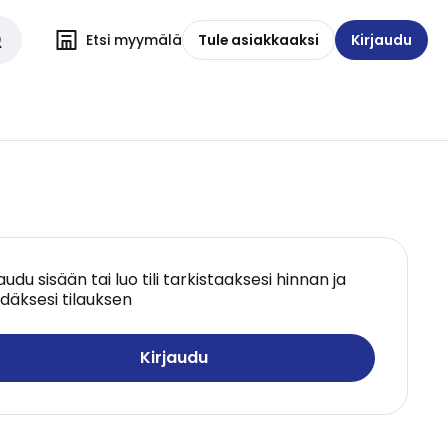
Etsi myymälä
Tule asiakkaaksi
Kirjaudu
jaudu sisään tai luo tili tarkistaaksesi hinnan ja
däksesi tilauksen
Kirjaudu