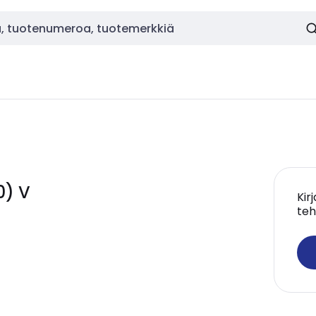
0) V
Kir
teh