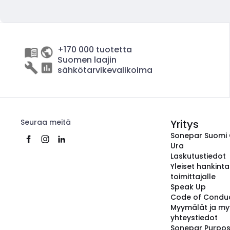
+170 000 tuotetta
Suomen laajin
sähkötarvikevalikoima
Seuraa meitä
Yritys
Sonepar Suomi
Ura
Laskutustiedot
Yleiset hankint
toimittajalle
Speak Up
Code of Condu
Myymälät ja my
yhteystiedot
Sonepar Purpo