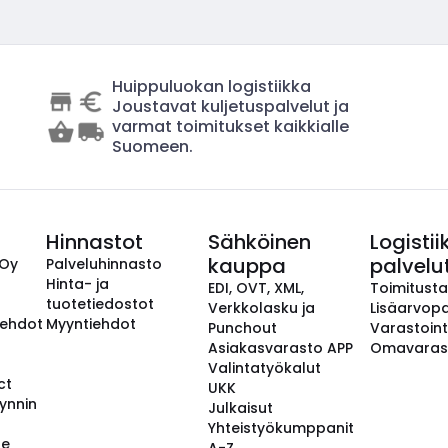
Huippuluokan logistiikka
Joustavat kuljetuspalvelut ja
varmat toimitukset kaikkialle
Suomeen.
Hinnastot
Sähköinen
Logistii
kauppa
palvelu
 Oy
Palveluhinnasto
Hinta- ja
EDI, OVT, XML,
Toimitust
tuotetiedostot
Verkkolasku ja
Lisäarvopa
aehdot
Myyntiehdot
Punchout
Varastoint
Asiakasvarasto APP
Omavaras
Valintatyökalut
ct
UKK
ynnin
Julkaisut
Yhteistyökumppanit
se