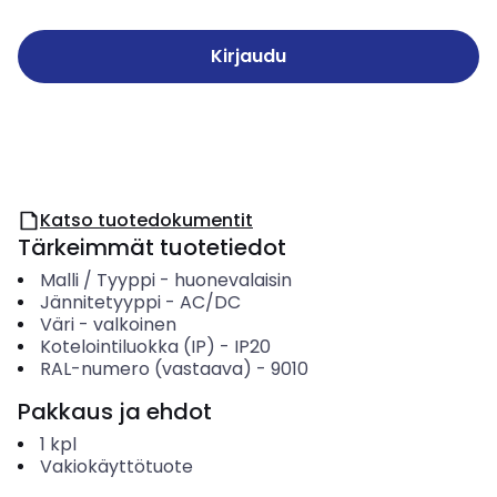
Kirjaudu
Katso tuotedokumentit
Tärkeimmät tuotetiedot
Malli / Tyyppi
-
huonevalaisin
Jännitetyyppi
-
AC/DC
Väri
-
valkoinen
Kotelointiluokka (IP)
-
IP20
RAL-numero (vastaava)
-
9010
Pakkaus ja ehdot
1
kpl
Vakiokäyttötuote