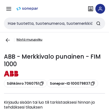
Siirry
Siirry
navigointiin
sisältöön
Haku
Näytä murupolku
ABB - Merkkivalo punainen - FIM
1000
Kopioi
Kopioi
Sähkönro 7060751
Sonepar-ID 100079837
Kirjaudu sisään tai luo tili tarkistaaksesi hinnan ja
tehdäksesi tilauksen