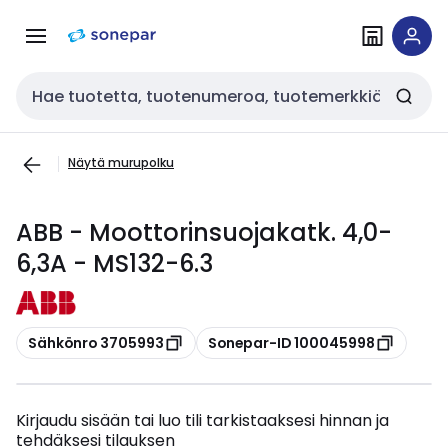
Siirry
Siirry
navigointiin
sisältöön
Haku
Näytä murupolku
ABB - Moottorinsuojakatk. 4,0-
6,3A - MS132-6.3
Kopioi
Kopioi
Sähkönro 3705993
Sonepar-ID 100045998
Kirjaudu sisään tai luo tili tarkistaaksesi hinnan ja
tehdäksesi tilauksen