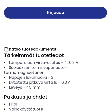
Kirjaudu
Katso tuotedokumentit
Tärkeimmät tuotetiedot
Lämpöreleen virta-asetus
-
4...6.3
A
Suojauksen toimintaperiaate
-
termomagneettinen
Napojen lukumäärä
-
3
Mitoitettu jatkuva virta Iu
-
6.3
A
Leveys
-
45
mm
Pakkaus ja ehdot
1
kpl
Vakiokäyttötuote