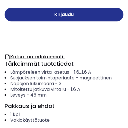
Kirjaudu
Katso tuotedokumentit
Tärkeimmät tuotetiedot
Lämpöreleen virta-asetus
-
1.6...1.6
A
Suojauksen toimintaperiaate
-
magneettinen
Napojen lukumäärä
-
3
Mitoitettu jatkuva virta Iu
-
1.6
A
Leveys
-
45
mm
Pakkaus ja ehdot
1
kpl
Vakiokäyttötuote