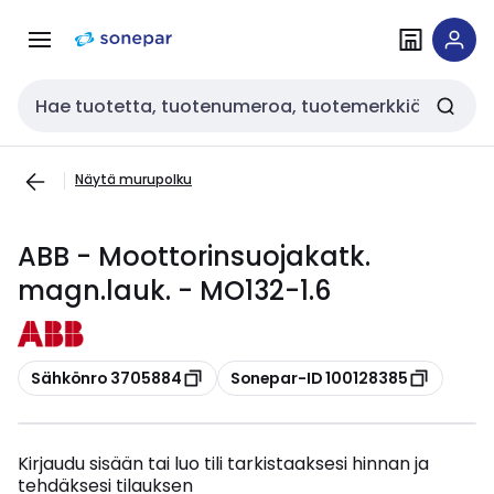
Siirry
Siirry
navigointiin
sisältöön
Haku
Näytä murupolku
ABB - Moottorinsuojakatk.
magn.lauk. - MO132-1.6
Kopioi
Kopioi
Sähkönro 3705884
Sonepar-ID 100128385
Kirjaudu sisään tai luo tili tarkistaaksesi hinnan ja
tehdäksesi tilauksen