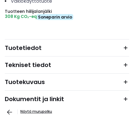
Vakiokäyttötuote
Tuotteen hiilijalanjälki
308 Kg CO₂-eq
Soneparin arvio
Tuotetiedot
Tekniset tiedot
Tuotekuvaus
Dokumentit ja linkit
Näytä murupolku