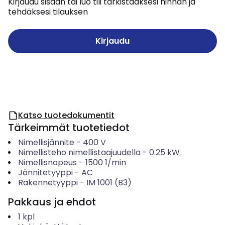
Kirjaudu sisään tai luo tili tarkistaaksesi hinnan ja
tehdäksesi tilauksen
Kirjaudu
Katso tuotedokumentit
Tärkeimmät tuotetiedot
Nimellisjännite
-
400
V
Nimellisteho nimellistaajuudella
-
0.25
kW
Nimellisnopeus
-
1500
1/min
Jännitetyyppi
-
AC
Rakennetyyppi
-
IM 1001 (B3)
Pakkaus ja ehdot
1
kpl