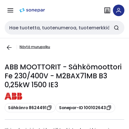
Siirry
Siirry
navigointiin
sisältöön
Haku
Näytä murupolku
ABB MOOTTORIT - Sähkömoottori
Fe 230/400V - M2BAX71MB B3
0,25kW 1500 IE3
Kopioi
Kopioi
Sähkönro 8624491
Sonepar-ID 100102643