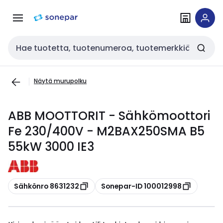
Siirry
Siirry
navigointiin
sisältöön
Haku
Näytä murupolku
ABB MOOTTORIT - Sähkömoottori
Fe 230/400V - M2BAX250SMA B5
55kW 3000 IE3
Kopioi
Kopioi
Sähkönro 8631232
Sonepar-ID 100012998