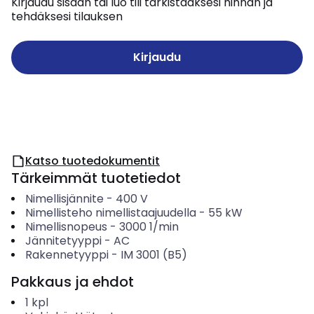
Kirjaudu sisään tai luo tili tarkistaaksesi hinnan ja
tehdäksesi tilauksen
Kirjaudu
Katso tuotedokumentit
Tärkeimmät tuotetiedot
Nimellisjännite
-
400
V
Nimellisteho nimellistaajuudella
-
55
kW
Nimellisnopeus
-
3000
1/min
Jännitetyyppi
-
AC
Rakennetyyppi
-
IM 3001 (B5)
Pakkaus ja ehdot
1
kpl