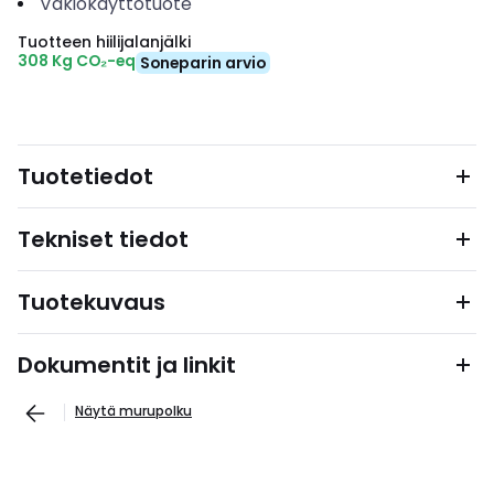
Vakiokäyttötuote
Tuotteen hiilijalanjälki
308 Kg CO₂-eq
Soneparin arvio
Tuotetiedot
Tekniset tiedot
Tuotekuvaus
Dokumentit ja linkit
Näytä murupolku