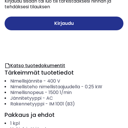
Kirjaudu sisään tai luo tili tarkistaaksesi hinnan ja
tehdäksesi tilauksen
Kirjaudu
Katso tuotedokumentit
Tärkeimmät tuotetiedot
Nimellisjännite
-
400
V
Nimellisteho nimellistaajuudella
-
0.25
kW
Nimellisnopeus
-
1500
1/min
Jännitetyyppi
-
AC
Rakennetyyppi
-
IM 1001 (B3)
Pakkaus ja ehdot
1
kpl