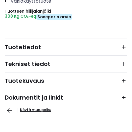
Vakiokäyttötuote
Tuotteen hiilijalanjälki
308 Kg CO₂-eq
Soneparin arvio
Tuotetiedot
Tekniset tiedot
Tuotekuvaus
Dokumentit ja linkit
Näytä murupolku