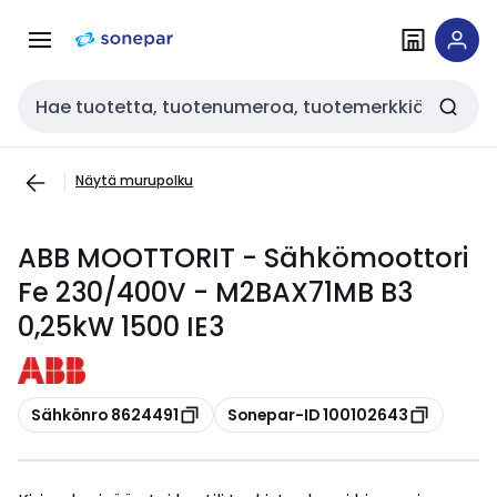
Siirry
Siirry
navigointiin
sisältöön
Haku
Näytä murupolku
ABB MOOTTORIT - Sähkömoottori
Fe 230/400V - M2BAX71MB B3
0,25kW 1500 IE3
Kopioi
Kopioi
Sähkönro 8624491
Sonepar-ID 100102643