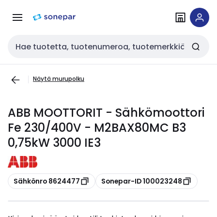
Siirry
Siirry
navigointiin
sisältöön
Haku
Näytä murupolku
ABB MOOTTORIT - Sähkömoottori
Fe 230/400V - M2BAX80MC B3
0,75kW 3000 IE3
Kopioi
Kopioi
Sähkönro 8624477
Sonepar-ID 100023248