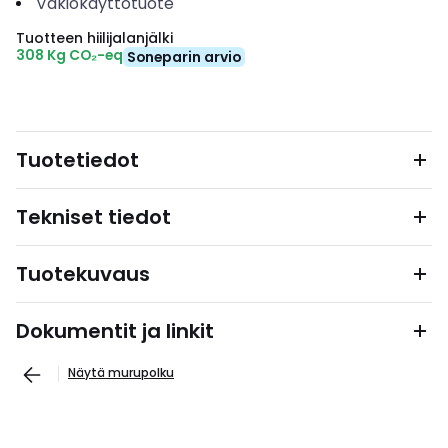
Vakiokäyttötuote
Tuotteen hiilijalanjälki
308 Kg CO₂-eq
Soneparin arvio
Tuotetiedot
Tekniset tiedot
Tuotekuvaus
Dokumentit ja linkit
Näytä murupolku