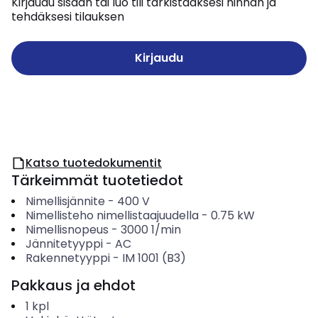
Kirjaudu sisään tai luo tili tarkistaaksesi hinnan ja
tehdäksesi tilauksen
Kirjaudu
Katso tuotedokumentit
Tärkeimmät tuotetiedot
Nimellisjännite
-
400
V
Nimellisteho nimellistaajuudella
-
0.75
kW
Nimellisnopeus
-
3000
1/min
Jännitetyyppi
-
AC
Rakennetyyppi
-
IM 1001 (B3)
Pakkaus ja ehdot
1
kpl