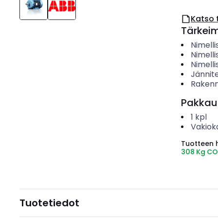
Katso 
Tärkei
Nimelli
Nimelli
Nimell
Jännit
Rakenn
Pakkau
1
kpl
Vakiok
Tuotteen hi
308 Kg CO
Tuotetiedot