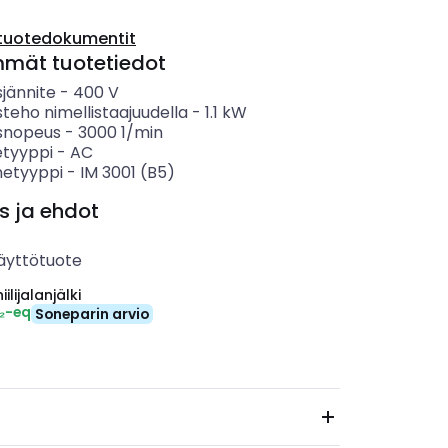
tuotedokumentit
mmät tuotetiedot
sjännite
-
400
V
steho nimellistaajuudella
-
1.1
kW
isnopeus
-
3000
1/min
etyyppi
-
AC
etyyppi
-
IM 3001 (B5)
s ja ehdot
äyttötuote
ilijalanjälki
₂-eq
Soneparin arvio