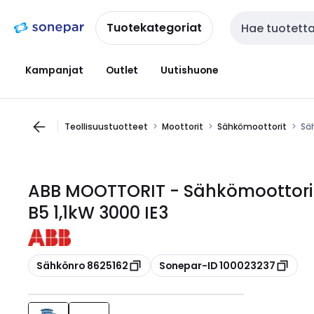
Siirry
Siirry
navigointiin
sisältöön
Tuotekategoriat
Haku
Kampanjat
Outlet
Uutishuone
Teollisuustuotteet
Moottorit
Sähkömoottorit
Sä
ABB MOOTTORIT - Sähkömoottori
B5 1,1kW 3000 IE3
Kopioi
Kopioi
Sähkönro 8625162
Sonepar-ID 100023237