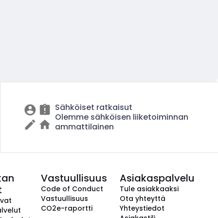
Sähköiset ratkaisut
Olemme sähköisen liiketoiminnan
ammattilainen
kan
Vastuullisuus
Asiakaspalvelu
t
Code of Conduct
Tule asiakkaaksi
Vastuullisuus
Ota yhteyttä
avat
CO2e-raportti
Yhteystiedot
lvelut