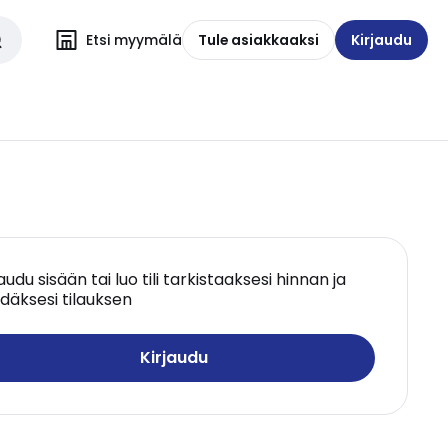
Etsi myymälä
Tule asiakkaaksi
Kirjaudu
jaudu sisään tai luo tili tarkistaaksesi hinnan ja
däksesi tilauksen
Kirjaudu