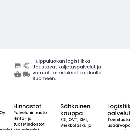
Huippuluokan logistiikka
Joustavat kuljetuspalvelut ja
varmat toimitukset kaikkialle
Suomeen.
Hinnastot
Sähköinen
Logistii
kauppa
palvelu
 Oy
Palveluhinnasto
Hinta- ja
EDI, OVT, XML,
Toimitust
tuotetiedostot
Verkkolasku ja
Lisäarvopa