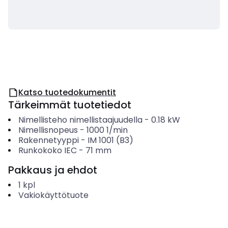
Katso tuotedokumentit
Tärkeimmät tuotetiedot
Nimellisteho nimellistaajuudella
-
0.18
kW
Nimellisnopeus
-
1000
1/min
Rakennetyyppi
-
IM 1001 (B3)
Runkokoko IEC
-
71
mm
Pakkaus ja ehdot
1
kpl
Vakiokäyttötuote