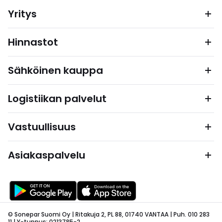
Yritys
Hinnastot
Sähköinen kauppa
Logistiikan palvelut
Vastuullisuus
Asiakaspalvelu
© Sonepar Suomi Oy | Ritakuja 2, PL 88, 01740 VANTAA | Puh. 010 283
11 | Y-tunnus: 0213785-2