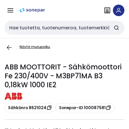
Siirry
Siirry
navigointiin
sisältöön
Haku
Näytä murupolku
ABB MOOTTORIT - Sähkömoottori
Fe 230/400V - M3BP71MA B3
0,18kW 1000 IE2
Kopioi
Kopioi
Sähkönro 8621024
Sonepar-ID 100087581