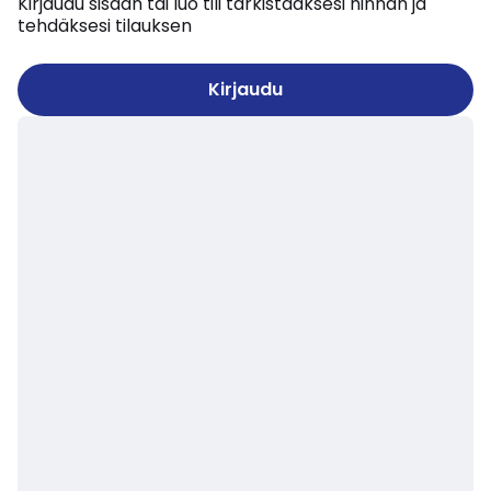
Kirjaudu sisään tai luo tili tarkistaaksesi hinnan ja
tehdäksesi tilauksen
Kirjaudu