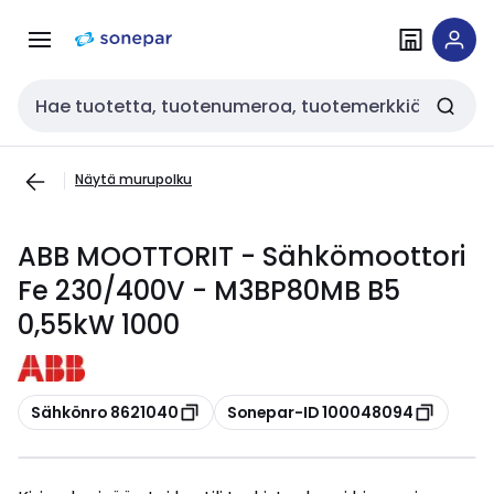
Siirry
Siirry
navigointiin
sisältöön
Haku
Näytä murupolku
ABB MOOTTORIT - Sähkömoottori
Fe 230/400V - M3BP80MB B5
0,55kW 1000
Kopioi
Kopioi
Sähkönro 8621040
Sonepar-ID 100048094