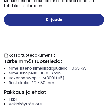
Kirjaudu sisään tai luo tili tarkistaaksesi hinnan ja
tehdäksesi tilauksen
Kirjaudu
Katso tuotedokumentit
Tärkeimmät tuotetiedot
Nimellisteho nimellistaajuudella
-
0.55
kW
Nimellisnopeus
-
1000
1/min
Rakennetyyppi
-
IM 3001 (B5)
Runkokoko IEC
-
80
mm
Pakkaus ja ehdot
1
kpl
Vakiokäyttötuote