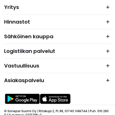
Yritys
Hinnastot
Sähköinen kauppa
Logistiikan palvelut
Vastuullisuus
Asiakaspalvelu
© Sonepar Suomi Oy | Ritakuja 2, PL 88, 01740 VANTAA | Puh. 010 283
11 | Y-tunnus: 0213785-2