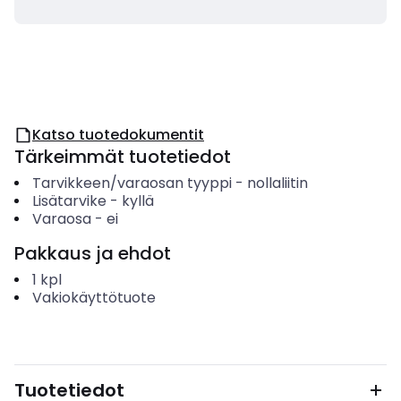
Katso tuotedokumentit
Tärkeimmät tuotetiedot
Tarvikkeen/varaosan tyyppi
-
nollaliitin
Lisätarvike
-
kyllä
Varaosa
-
ei
Pakkaus ja ehdot
1
kpl
Vakiokäyttötuote
Tuotetiedot