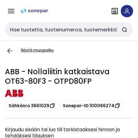
Siirry
Siirry
navigointiin
sisältöön
Haku
Näytä murupolku
ABB - Nollaliitin katkaistava
OT63-80F3 - OTPD80FP
Kopioi
Kopioi
Sähkönro 3661029
Sonepar-ID 100066274
Kirjaudu sisään tai luo tili tarkistaaksesi hinnan ja
tehdäksesi tilauksen