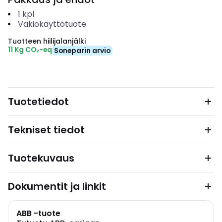
1
kpl
Vakiokäyttötuote
Tuotteen hiilijalanjälki
11 Kg CO₂-eq
Soneparin arvio
Tuotetiedot
Tekniset tiedot
Tuotekuvaus
Dokumentit ja linkit
ABB -tuote