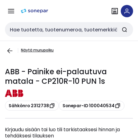
Siirry
Siirry
navigointiin
sisältöön
Haku
Näytä murupolku
ABB - Painike ei-palautuva
matala - CP210R-10 PUN 1s
Kopioi
Kopioi
Sähkönro 2312738
Sonepar-ID 100040534
Kirjaudu sisään tai luo tili tarkistaaksesi hinnan ja
tehdäksesi tilauksen