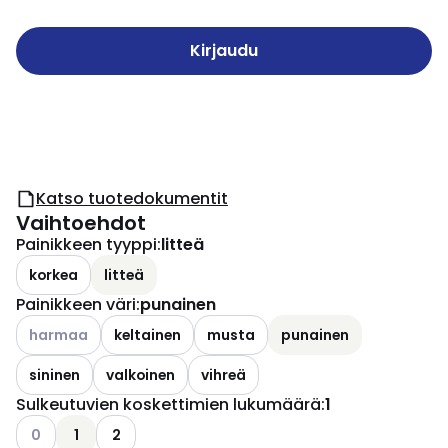
Kirjaudu
Katso tuotedokumentit
Vaihtoehdot
Painikkeen tyyppi
:
litteä
korkea
litteä
Painikkeen väri
:
punainen
Katso käytettävissä olevat vaihtoehdot
harmaa
keltainen
musta
punainen
sininen
valkoinen
vihreä
Sulkeutuvien koskettimien lukumäärä
:
1
Katso käytettävissä olevat vaihtoehdot
0
1
2