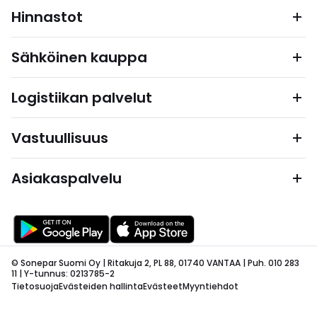
Hinnastot
Sähköinen kauppa
Logistiikan palvelut
Vastuullisuus
Asiakaspalvelu
© Sonepar Suomi Oy | Ritakuja 2, PL 88, 01740 VANTAA | Puh. 010 283
11 | Y-tunnus: 0213785-2
Tietosuoja
Evästeiden hallinta
Evästeet
Myyntiehdot