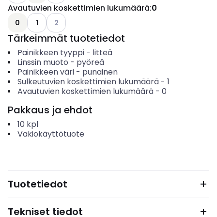
Avautuvien koskettimien lukumäärä
:
0
Katso käytettävissä olevat vaihtoehdot
0
1
2
Tärkeimmät tuotetiedot
Painikkeen tyyppi
-
litteä
Linssin muoto
-
pyöreä
Painikkeen väri
-
punainen
Sulkeutuvien koskettimien lukumäärä
-
1
Avautuvien koskettimien lukumäärä
-
0
Pakkaus ja ehdot
10
kpl
Vakiokäyttötuote
Tuotetiedot
Tekniset tiedot