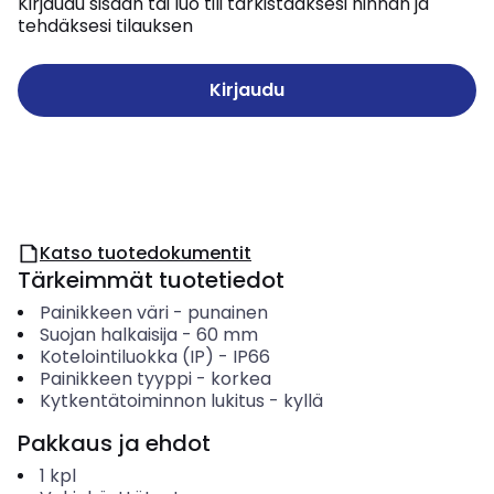
Kirjaudu sisään tai luo tili tarkistaaksesi hinnan ja
tehdäksesi tilauksen
Kirjaudu
Katso tuotedokumentit
Tärkeimmät tuotetiedot
Painikkeen väri
-
punainen
Suojan halkaisija
-
60
mm
Kotelointiluokka (IP)
-
IP66
Painikkeen tyyppi
-
korkea
Kytkentätoiminnon lukitus
-
kyllä
Pakkaus ja ehdot
1
kpl