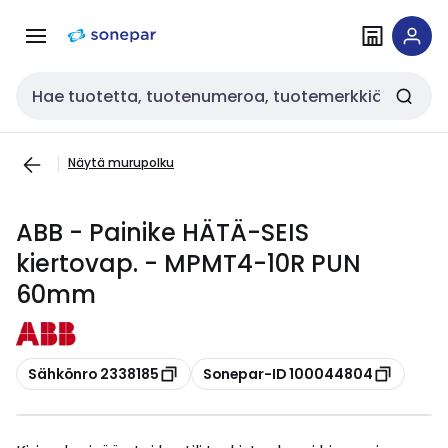
Siirry
Siirry
navigointiin
sisältöön
Haku
Näytä murupolku
ABB - Painike HÄTÄ-SEIS
kiertovap. - MPMT4-10R PUN
60mm
Kopioi
Kopioi
Sähkönro 2338185
Sonepar-ID 100044804