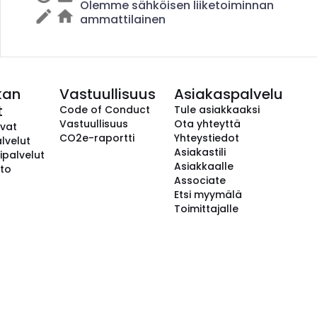
Olemme sähköisen liiketoiminnan
ammattilainen
kan
Vastuullisuus
Asiakaspalvelu
t
Code of Conduct
Tule asiakkaaksi
Vastuullisuus
Ota yhteyttä
avat
CO2e-raportti
Yhteystiedot
lvelut
Asiakastili
ipalvelut
Asiakkaalle
to
Associate
Etsi myymälä
Toimittajalle