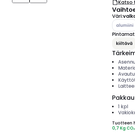
Katso 
Vaihto
Väri
:
valk
Katso käyt
alumiini
Pintamate
kiiltävä
Tärkei
Asenn
Materia
Avautu
Käyttö
Laittee
Pakkau
1
kpl
Vakiok
Tuotteen hi
0,7 Kg CO