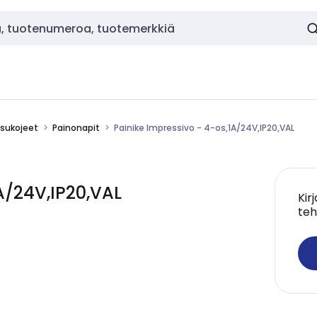
tsukojeet
Painonapit
Painike Impressivo - 4-os,1A/24V,IP20,VAL
A/24V,IP20,VAL
Kir
teh