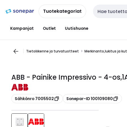
Siirry
Siirry
navigointiin
sisältöön
Tuotekategoriat
Haku
Kampanjat
Outlet
Uutishuone
Tietoliikenne ja turvatuotteet
Merkinanto,lukitus ja ku
ABB - Painike Impressivo - 4-os,1
Kopioi
Kopioi
Sähkönro 7005502
Sonepar-ID 100109080