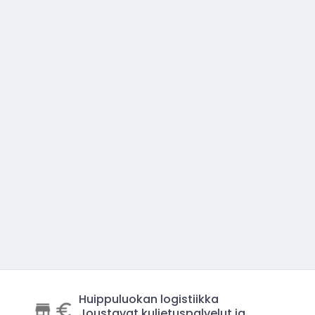
Huippuluokan logistiikka
Joustavat kuljetuspalvelut ja