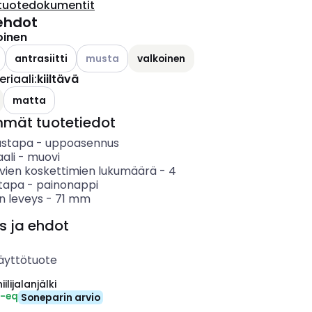
tuotedokumentit
ehdot
oinen
ettävissä olevat vaihtoehdot
Katso käytettävissä olevat vaihtoehdot
antrasiitti
musta
valkoinen
riaali
:
kiiltävä
matta
mmät tuotetiedot
ustapa
-
uppoasennus
ali
-
muovi
vien koskettimien lukumäärä
-
4
tapa
-
painonappi
n leveys
-
71
mm
s ja ehdot
äyttötuote
ilijalanjälki
₂-eq
Soneparin arvio