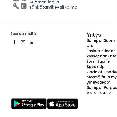
Suomen laajin
sähkötarvikevalikoima
Seuraa meitä
Yritys
Sonepar Suomi
Ura
Laskutustiedot
Yleiset hankint
toimittajalle
Speak Up
Code of Condu
Myymälät ja my
yhteystiedot
Sonepar Purpo
Vierailijaohje