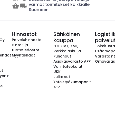
varmat toimitukset kaikkialle
Suomeen.
Hinnastot
Sähköinen
Logistii
kauppa
palvelu
 Oy
Palveluhinnasto
Hinta- ja
EDI, OVT, XML,
Toimitust
tuotetiedostot
Verkkolasku ja
Lisäarvopa
aehdot
Myyntiehdot
Punchout
Varastoint
Asiakasvarasto APP
Omavaras
Valintatyökalut
ct
UKK
ynnin
Julkaisut
Yhteistyökumppanit
se
A-Z