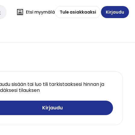
Etsi myymälä
Tule asiakkaaksi
Kirjaudu
jaudu sisään tai luo tili tarkistaaksesi hinnan ja
däksesi tilauksen
Kirjaudu