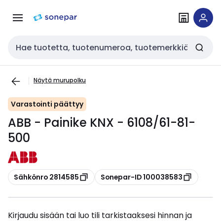
Siirry
Siirry
navigointiin
sisältöön
Haku
Näytä murupolku
Varastointi päättyy
ABB - Painike KNX - 6108/61-81-
500
Kopioi
Kopioi
Sähkönro 2814585
Sonepar-ID 100038583
Kirjaudu sisään tai luo tili tarkistaaksesi hinnan ja