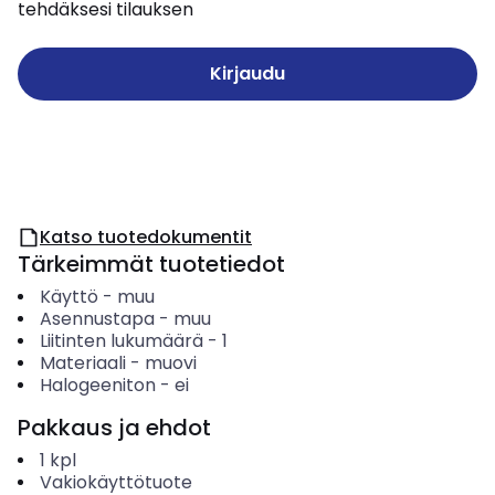
tehdäksesi tilauksen
Kirjaudu
Katso tuotedokumentit
Tärkeimmät tuotetiedot
Käyttö
-
muu
Asennustapa
-
muu
Liitinten lukumäärä
-
1
Materiaali
-
muovi
Halogeeniton
-
ei
Pakkaus ja ehdot
1
kpl
Vakiokäyttötuote