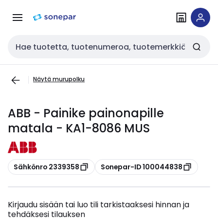
Siirry
Siirry
navigointiin
sisältöön
Haku
Näytä murupolku
ABB - Painike painonapille
matala - KA1-8086 MUS
Kopioi
Kopioi
Sähkönro 2339358
Sonepar-ID 100044838
Kirjaudu sisään tai luo tili tarkistaaksesi hinnan ja
tehdäksesi tilauksen