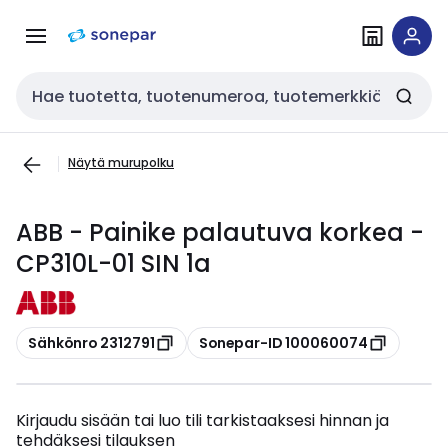
Siirry
Siirry
navigointiin
sisältöön
Haku
Näytä murupolku
ABB - Painike palautuva korkea -
CP310L-01 SIN 1a
Kopioi
Kopioi
Sähkönro 2312791
Sonepar-ID 100060074
Kirjaudu sisään tai luo tili tarkistaaksesi hinnan ja
tehdäksesi tilauksen