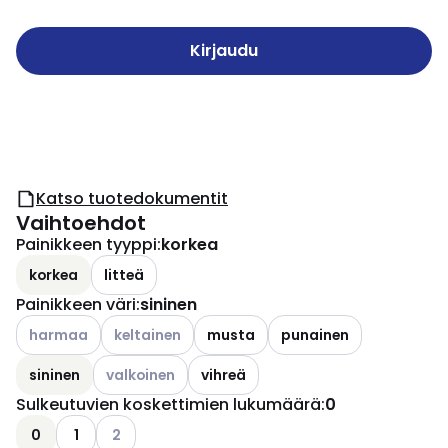
Kirjaudu
Katso tuotedokumentit
Vaihtoehdot
Painikkeen tyyppi
:
korkea
korkea
litteä
Painikkeen väri
:
sininen
Katso käytettävissä olevat vaihtoehdot
Katso käytettävissä olevat vaihtoehdot
harmaa
keltainen
musta
punainen
Katso käytettävissä olevat vaihtoehdot
sininen
valkoinen
vihreä
Sulkeutuvien koskettimien lukumäärä
:
0
Katso käytettävissä olevat vaihtoehdot
0
1
2