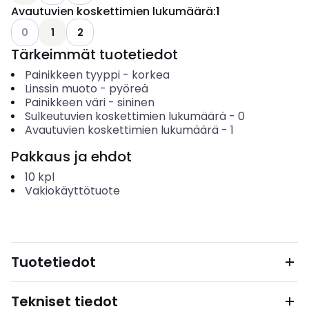
Avautuvien koskettimien lukumäärä
:
1
Katso käytettävissä olevat vaihtoehdot
0
1
2
Tärkeimmät tuotetiedot
Painikkeen tyyppi
-
korkea
Linssin muoto
-
pyöreä
Painikkeen väri
-
sininen
Sulkeutuvien koskettimien lukumäärä
-
0
Avautuvien koskettimien lukumäärä
-
1
Pakkaus ja ehdot
10
kpl
Vakiokäyttötuote
Tuotetiedot
Tekniset tiedot