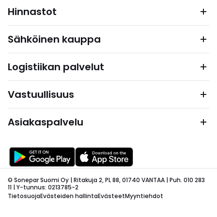
Hinnastot
Sähköinen kauppa
Logistiikan palvelut
Vastuullisuus
Asiakaspalvelu
© Sonepar Suomi Oy | Ritakuja 2, PL 88, 01740 VANTAA | Puh. 010 283
11 | Y-tunnus: 0213785-2
Tietosuoja
Evästeiden hallinta
Evästeet
Myyntiehdot