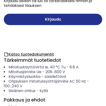
Kirjaudu sisään tai luo tili tarkistaaksesi hinnan ja
tehdäksesi tilauksen
Kirjaudu
Katso tuotedokumentit
Tärkeimmät tuotetiedot
Mitoituskäyttövirta Ie, 40 °C Tu
-
6.8
A
Mitoitusjännite Ue
-
208...600
V
Käynnistysluokka
-
säädettävä
Ohjauksen mitoitussyöttöjännite AC 50 Hz
-
100...240
V
Sisäinen ohitus
-
kyllä
Pakkaus ja ehdot