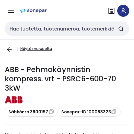
Siirry
Siirry
navigointiin
sisältöön
Haku
Näytä murupolku
ABB - Pehmokäynnistin
kompress. vrt - PSRC6-600-70
3kW
Kopioi
Kopioi
Sähkönro 3800157
Sonepar-ID 100088323