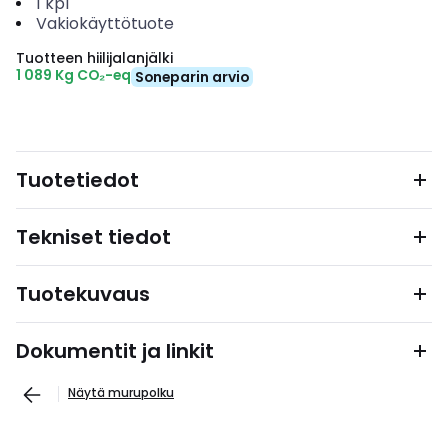
1
kpl
Vakiokäyttötuote
Tuotteen hiilijalanjälki
1 089 Kg CO₂-eq
Soneparin arvio
Tuotetiedot
Tekniset tiedot
Tuotekuvaus
Dokumentit ja linkit
Näytä murupolku