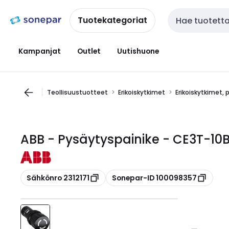
Siirry
Siirry
navigointiin
sisältöön
Tuotekategoriat
Haku
Kampanjat
Outlet
Uutishuone
Teollisuustuotteet
Erikoiskytkimet
Erikoiskytkimet, 
ABB - Pysäytyspainike - CE3T-10B
Kopioi
Kopioi
Sähkönro 2312171
Sonepar-ID 100098357