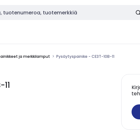
painikkeet ja merkkilamput
Pysäytyspainike - CE3T-10B-11
-11
Kir
teh