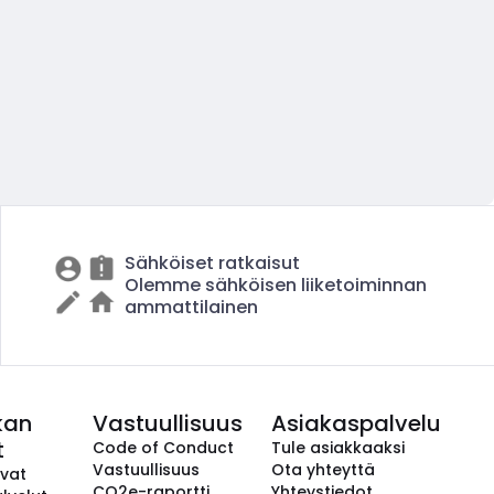
Sähköiset ratkaisut
Olemme sähköisen liiketoiminnan
ammattilainen
kan
Vastuullisuus
Asiakaspalvelu
t
Code of Conduct
Tule asiakkaaksi
Vastuullisuus
Ota yhteyttä
avat
CO2e-raportti
Yhteystiedot