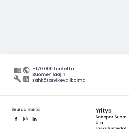
+170 000 tuotetta
Suomen laajin
sähkötarvikevalikoima
Seuraa meitä
Yritys
Sonepar Suomi
Ura
Laskutustiedot