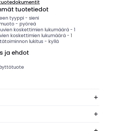
tuotedokumentit
mmät tuotetiedot
keen tyyppi
-
sieni
n muoto
-
pyöreä
tuvien koskettimien lukumäärä
-
1
vien koskettimien lukumäärä
-
1
tätoiminnon lukitus
-
kyllä
s ja ehdot
äyttötuote