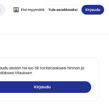
Etsi myymälä
Tule asiakkaaksi
Kirjaudu
jaudu sisään tai luo tili tarkistaaksesi hinnan ja
däksesi tilauksen
Kirjaudu