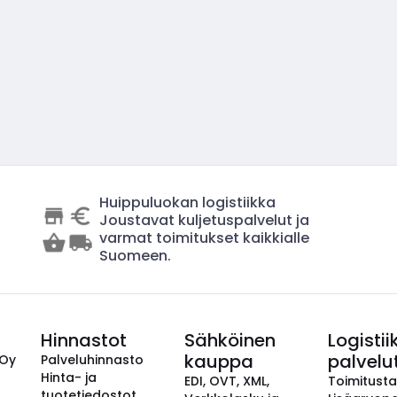
Huippuluokan logistiikka
Joustavat kuljetuspalvelut ja
varmat toimitukset kaikkialle
Suomeen.
Hinnastot
Sähköinen
Logistii
kauppa
palvelu
 Oy
Palveluhinnasto
Hinta- ja
EDI, OVT, XML,
Toimitust
tuotetiedostot