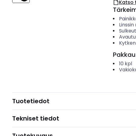
Katso 
Tärkei
Painik
Linssi
Sulkeu
Avautu
Kytken
Pakkau
10
kpl
Vakiok
Tuotetiedot
Tekniset tiedot
Tuotekuvaus