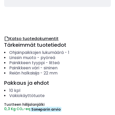
Katso tuotedokumentit
Tärkeimmät tuotetiedot
Ohjainpaikkojen lukumäärä
-
1
Linssin muoto
-
pyöreä
Painikkeen tyyppi
-
litteä
Painikkeen väri
-
sininen
Reiän halkaisija
-
22
mm
Pakkaus ja ehdot
10
kpl
Vakiokäyttötuote
Tuotteen hiilijalanjälki
0,3 Kg CO₂-eq
Soneparin arvio