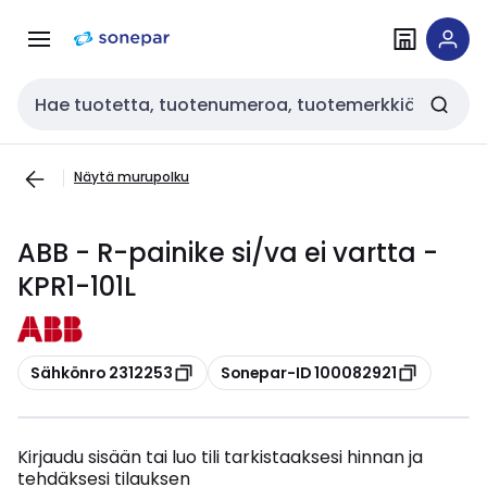
Siirry
Siirry
navigointiin
sisältöön
Haku
Näytä murupolku
ABB - R-painike si/va ei vartta -
KPR1-101L
Kopioi
Kopioi
Sähkönro 2312253
Sonepar-ID 100082921
Kirjaudu sisään tai luo tili tarkistaaksesi hinnan ja
tehdäksesi tilauksen