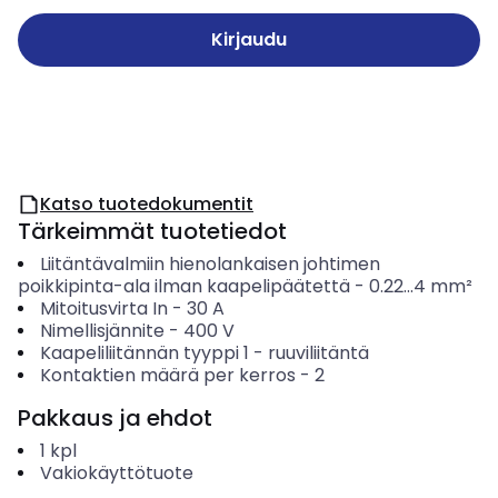
Kirjaudu
Katso tuotedokumentit
Tärkeimmät tuotetiedot
Liitäntävalmiin hienolankaisen johtimen
poikkipinta-ala ilman kaapelipäätettä
-
0.22...4
mm²
Mitoitusvirta In
-
30
A
Nimellisjännite
-
400
V
Kaapeliliitännän tyyppi 1
-
ruuviliitäntä
Kontaktien määrä per kerros
-
2
Pakkaus ja ehdot
1
kpl
Vakiokäyttötuote