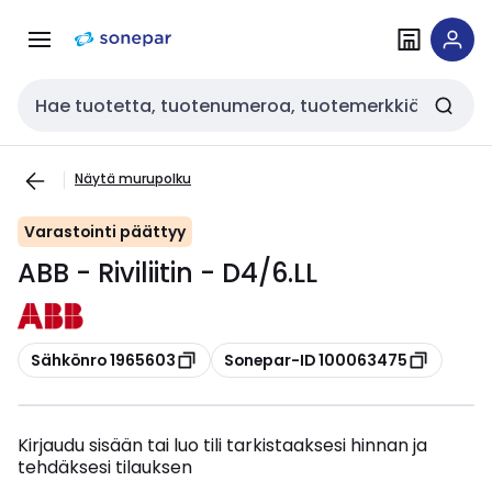
Siirry
Siirry
navigointiin
sisältöön
Haku
Näytä murupolku
Varastointi päättyy
ABB - Riviliitin - D4/6.LL
Kopioi
Kopioi
Sähkönro 1965603
Sonepar-ID 100063475
Kirjaudu sisään tai luo tili tarkistaaksesi hinnan ja
tehdäksesi tilauksen