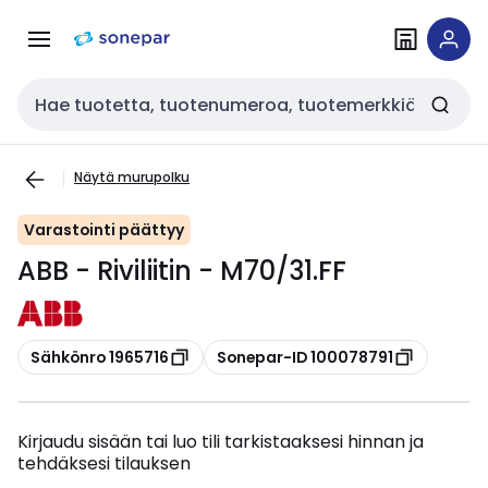
Siirry
Siirry
navigointiin
sisältöön
Haku
Näytä murupolku
Varastointi päättyy
ABB - Riviliitin - M70/31.FF
Kopioi
Kopioi
Sähkönro 1965716
Sonepar-ID 100078791
Kirjaudu sisään tai luo tili tarkistaaksesi hinnan ja
tehdäksesi tilauksen