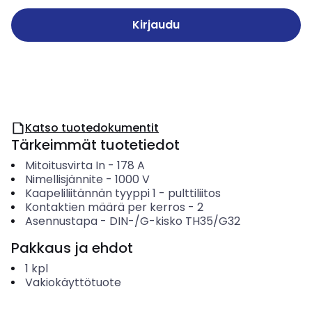
Kirjaudu
Katso tuotedokumentit
Tärkeimmät tuotetiedot
Mitoitusvirta In
-
178
A
Nimellisjännite
-
1000
V
Kaapeliliitännän tyyppi 1
-
pulttiliitos
Kontaktien määrä per kerros
-
2
Asennustapa
-
DIN-/G-kisko TH35/G32
Pakkaus ja ehdot
1
kpl
Vakiokäyttötuote