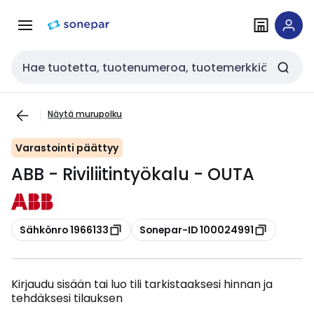
Siirry
Siirry
navigointiin
sisältöön
Haku
Näytä murupolku
Varastointi päättyy
ABB - Riviliitintyökalu - OUTA
Kopioi
Kopioi
Sähkönro 1966133
Sonepar-ID 100024991
Kirjaudu sisään tai luo tili tarkistaaksesi hinnan ja
tehdäksesi tilauksen