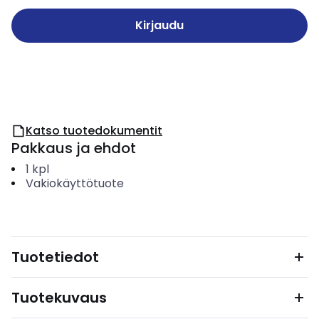
Kirjaudu
Katso tuotedokumentit
Pakkaus ja ehdot
1
kpl
Vakiokäyttötuote
Tuotetiedot
Tuotekuvaus