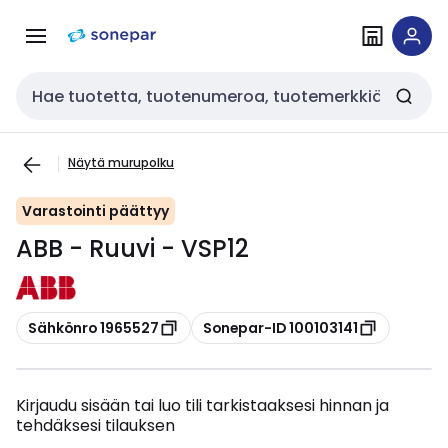
Siirry
Siirry
navigointiin
sisältöön
Haku
Näytä murupolku
Varastointi päättyy
ABB - Ruuvi - VSP12
Kopioi
Kopioi
Sähkönro 1965527
Sonepar-ID 100103141
Kirjaudu sisään tai luo tili tarkistaaksesi hinnan ja
tehdäksesi tilauksen