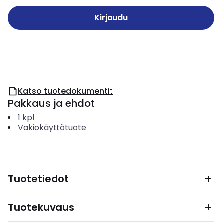
Kirjaudu
Katso tuotedokumentit
Pakkaus ja ehdot
1
kpl
Vakiokäyttötuote
Tuotetiedot
Tuotekuvaus