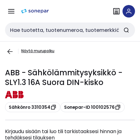
Siirry
Siirry
navigointiin
sisältöön
Haku
Näytä murupolku
ABB - Sähkölämmitysyksikkö -
SLY1.3 16A Suora DIN-kisko
Kopioi
Kopioi
Sähkönro 3310354
Sonepar-ID 100102576
Kirjaudu sisään tai luo tili tarkistaaksesi hinnan ja
tehdäksesi tilauksen