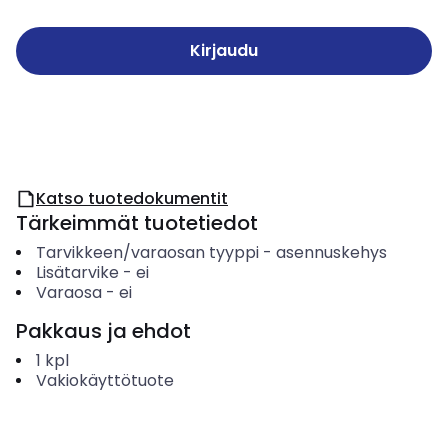
Kirjaudu
Katso tuotedokumentit
Tärkeimmät tuotetiedot
Tarvikkeen/varaosan tyyppi
-
asennuskehys
Lisätarvike
-
ei
Varaosa
-
ei
Pakkaus ja ehdot
1
kpl
Vakiokäyttötuote